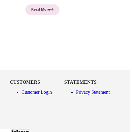
nostalgic insights and scientific revelations.
Tune in for more!
Read More
CUSTOMERS
STATEMENTS
Customer Login
Privacy Statement