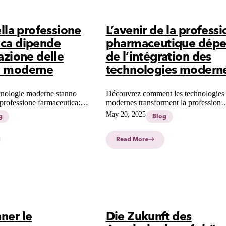
ella professione
L’avenir de la professi
ica dipende
pharmaceutique dép
razione delle
de l’intégration des
e moderne
technologies modern
cnologie moderne stanno
Découvrez comment les technologies
professione farmaceutica:
modernes transforment la profession
ve contro burnout e carenza
pharmaceutique face aux pénuries de
May 20, 2025
g
Blog
 futuro più sostenibile.
personnel. Une évolution nécessaire 
recentrer les pharmaciens sur l'essentie
soins aux patients.
Read More
ner le
Die Zukunft des