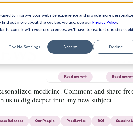
Solution
Products
About
e used to improve your website experience and provide more personaliz
o find out more about the cookies we use, see our
Privacy Policy
.
Technology
Software
FAQ
About
PharmaPrin
Con
der to comply with your preferences, we'll have to use just one tiny cook
CurifyLabs
CurifyL
Read
Read
EWS
more
more
PharmaP
Cookie Settings
Accept
Decline
Aurum
Read more
R
PharmaP
Read more
Read more
personalized medicine. Comment and share free
sh us to dig deeper into any new subject.
ress Releases
Our People
Paediatrics
ROI
Sustainab