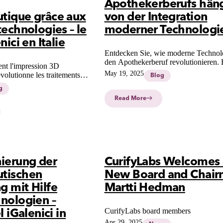
Apothekerberufs hän
tique grâce aux
von der Integration
technologies – le
moderner Technologi
nici en Italie
Entdecken Sie, wie moderne Technol
den Apothekerberuf revolutionieren. 
t l'impression 3D
Sie, warum Automatisierung und Rob
May 19, 2025
volutionne les traitements
Blog
nicht ersetzen, sondern unterstützen 
iGalenici en Italie, offrant
sie Burnout reduzieren und die
g
ises pour l'oncologie
Patientenversorgung verbessern.
Read More
maladies rares.
ierung der
CurifyLabs Welcomes 
tischen
New Board and Chair
 mit Hilfe
Martti Hedman
nologien –
CurifyLabs board members
l iGalenici in
Apr 29, 2025