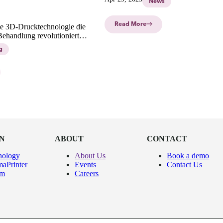
News
Read More
ie 3D-Drucktechnologie die
ehandlung revolutioniert.
nici zeigen wir, wie
g
edizin präzise Lösungen für
d seltene Krankheiten
N
ABOUT
CONTACT
nology
About Us
Book a demo
aPrinter
Events
Contact Us
um
Careers