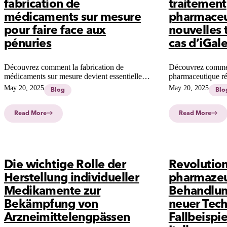
fabrication de
traitement
médicaments sur mesure
pharmaceu
pour faire face aux
nouvelles 
pénuries
cas d’iGale
Découvrez comment la fabrication de
Découvrez commen
médicaments sur mesure devient essentielle
pharmaceutique ré
face aux pénuries croissantes, offrant une
personnalisés chez 
May 20, 2025
May 20, 2025
Blog
Blo
solution flexible pour garantir la continuité des
des solutions préc
soins et l'accès aux traitements vitaux.
pédiatrique et les 
Read More
Read More
Die wichtige Rolle der
Revolution
Herstellung individueller
pharmazeu
Medikamente zur
Behandlung
Bekämpfung von
neuer Tech
Arzneimittelengpässen
Fallbeispie