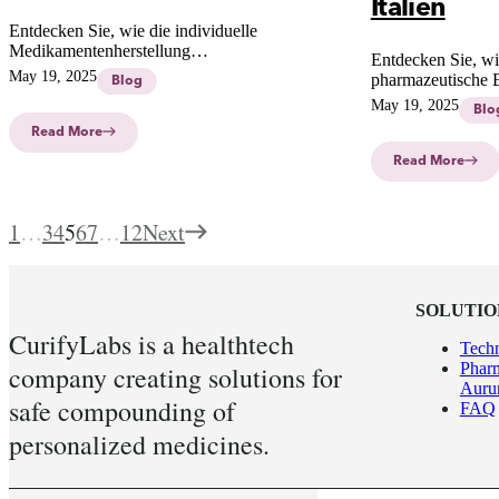
Italien
Entdecken Sie, wie die individuelle
Medikamentenherstellung
Entdecken Sie, w
Arzneimittelengpässe effektiv bekämpft.
May 19, 2025
pharmazeutische B
Blog
Erfahren Sie, warum Compounding durch
Am Beispiel iGale
May 19, 2025
Apotheker und moderne Technologien eine
Blo
personalisierte M
Schlüsselrolle für die Versorgungssicherheit
Read More
Krebspatienten un
spielt.
bietet.
Read More
1
…
3
4
5
6
7
…
12
Next
SOLUTIO
CurifyLabs is a healthtech
Tech
Pharm
company creating solutions for
Aur
safe compounding of
FAQ
personalized medicines.