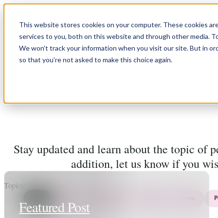
Skip to content
This website stores cookies on your computer. These cookies ar
services to you, both on this website and through other media. T
We won't track your information when you visit our site. But in or
so that you're not asked to make this choice again.
N
Stay updated and learn about the topic of 
addition, let us know if you wi
Topics
All
Blog
Use cases
Events
News
P
Featured Post