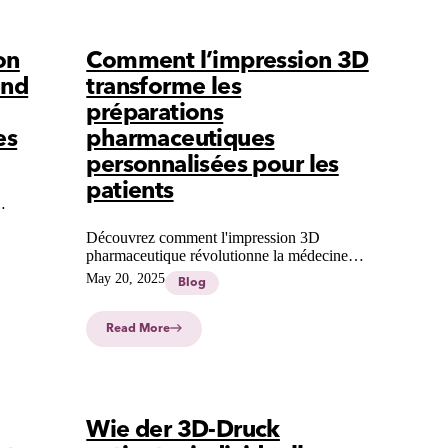
on
Comment l’impression 3D
end
transforme les
préparations
es
pharmaceutiques
personnalisées pour les
patients
Découvrez comment l'impression 3D
pour
pharmaceutique révolutionne la médecine
l : les
personnalisée avec une précision inégalée,
May 20, 2025
Blog
offrant aux patients des traitements sur mesure
plus sûrs et efficaces.
Read More
Wie der 3D-Druck