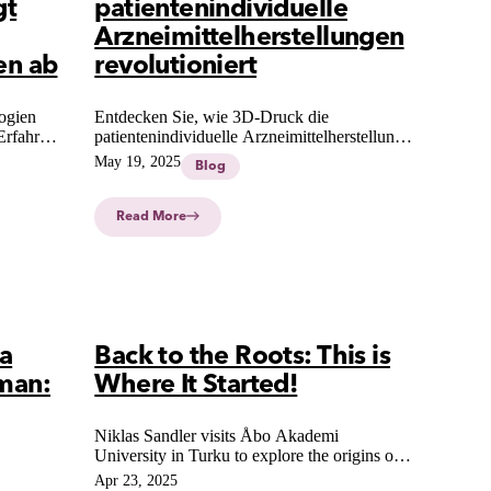
gt
patientenindividuelle
Arzneimittelherstellungen
en ab
revolutioniert
ogien
Entdecken Sie, wie 3D-Druck die
Erfahren
patientenindividuelle Arzneimittelherstellung
otik
revolutioniert – mit präziseren Dosierungen,
May 19, 2025
Blog
und wie
höherer Effizienz und besserer Versorgung für
spezielle Patientengruppen.
Read More
a
Back to the Roots: This is
man:
Where It Started!
Niklas Sandler visits Åbo Akademi
University in Turku to explore the origins of
CurifyLabs' CSS technology and shares
Apr 23, 2025